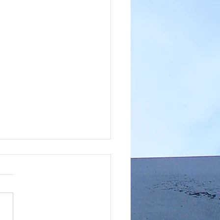
如何擋住工會怒火?抗罷
家【環宇集團】是企業最
選擇！
航勤員工轟資方「摸頭」會
要求 CTWANT 2013/1/7
時報陳祐誠 長榮航勤員工不