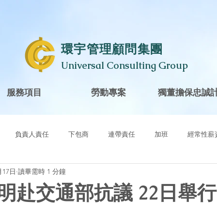
​環宇管理顧問集團
Universal Consulting Group
服務項目
勞動專案
獨董擔保忠誠
負責人責任
下包商
連帶責任
加班
經常性薪
月17日
讀畢需時 1 分鐘
風險控管
工會
獨董
獨立董事
巿場派
公
明赴交通部抗議 22日舉
東查帳權
銀行詐欺
假帳
洗錢