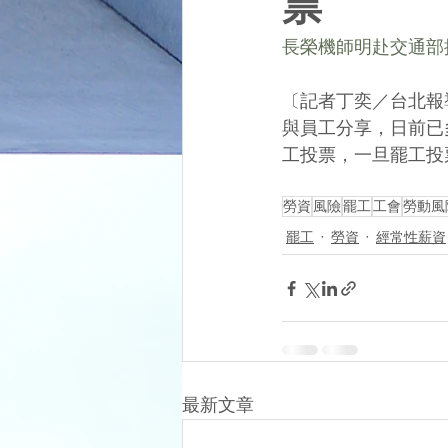
票
長榮機師明赴交通部抗議
〔記者丁奕／台北報
與員工分享，日前已
工投票，一旦罷工投
勞資
風險
罷工
工會
勞動風
罷工
勞資
經常性薪資
最新文章