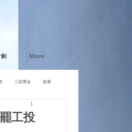
計劃
More
資
三節獎金
規避
司派
泰山
經營權
行罷工投