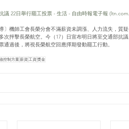
 22日舉行罷工投票 - 生活 - 自由時報電子報 (
ltn.com
導〕機師工會長榮分會不滿薪資未調漲、人力流失，質疑
多次抨擊長榮航空。今（17）日宣布明日將至交通部抗議
票通過後，將視長榮航空回應擇期發動罷工行動。
險控制方案
薪資
工資
獎金