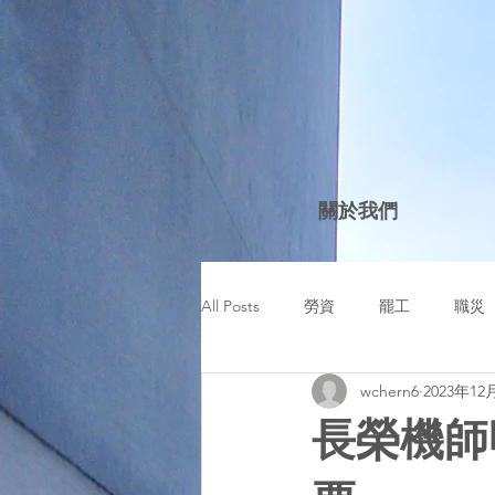
關於我們
All Posts
勞資
罷工
職災
wchern6
2023年12
經常性給付
工資
保險
長榮機師
羈押
刑事
交保
股