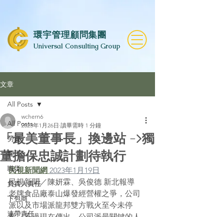
​環宇管理顧問集團
Universal Consulting Group
文章
All Posts
wchern6
All Posts
2023年1月26日
讀畢需時 1 分鐘
「最美董事長」換邊站 ->獨
勞資
董擔保忠誠計劃待執行
罷工
職災
民視新聞網 
2023年1月19日
民視新聞／陳妍霖、吳俊德 新北報導
負責人責任
老牌食品廠泰山爆發經營權之爭，公司
下包商
派以及市場派龍邦雙方戰火至今未停
連帶責任
歇，不過現在傳出，公司派最關鍵的人