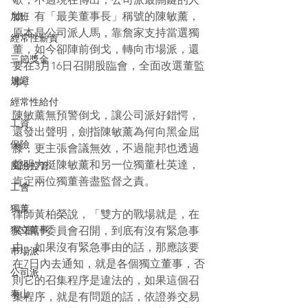
物、有「最美董事長」稱號的陳敏薰，
加班
原本是公司派人馬，靠詹家支持當選獨
經常性薪資
董，如今卻陣前倒戈，轉向市場派，還
三節獎金
要在3月16日召開股臨會，全面改選董監
規避
事。
經常性給付
陳敏薰無預警倒戈，讓公司派好錯愕，
工資
還發出聲明，劍指陳敏薰為何向黑金屈
保險
膝，更主張會議無效，不過龍邦也透過
聲明力挺陳敏薰和另一位獨董杜英達，
風險控管
肯定兩位獨董善盡監督之責。
工會
獨董
​​​​​​​​​​​​律師黃柏榮說，「雙方的戰場就是，在
獨立董事
於審計委員會召開，到底有沒有緊急事
由，如果沒有緊急事由的話，那應該要
巿場派
在7日內去通知，就是各個獨立董事，否
公司派
則它的召集程序是違法的，如果這個召
泰山
集程序，就是有問題的話，依證券交易