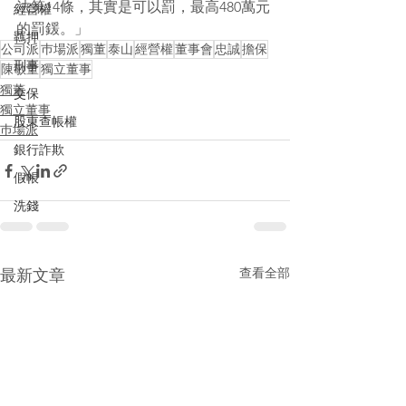
法第14條，其實是可以罰，最高480萬元
經營權
的罰鍰。」
羈押
公司派
巿場派
獨董
泰山
經營權
董事會
忠誠
擔保
刑事
陳敏董
獨立董事
獨董
交保
獨立董事
股東查帳權
巿場派
銀行詐欺
假帳
洗錢
查看全部
最新文章